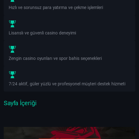
Hızlı ve sorunsuz para yatırma ve çekme işlemleri
Lisanslı ve güvenli casino deneyimi
Zengin casino oyunları ve spor bahis seçenekleri
7/24 aktif, güler yüzlü ve profesyonel müşteri destek hizmeti
Sayfa İçeriği