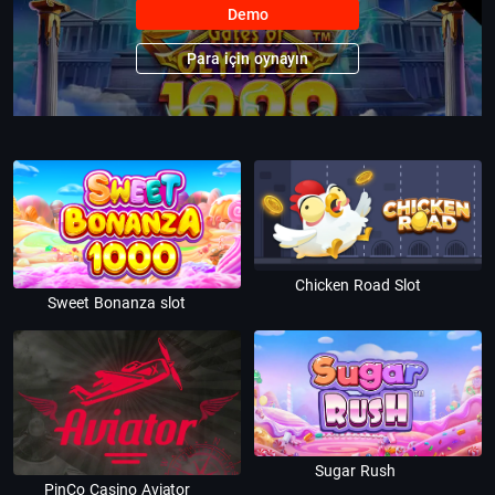
Demo
Para için oynayın
Chicken Road Slot
Sweet Bonanza slot
Sugar Rush
PinCo Casino Aviator