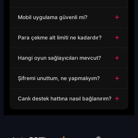
oyun ortamı sunar.
Ayrıca 250 Freespin hesabınıza tanımlanır.
Erişim engellerinden etkilenmemek için Pinco
Bonusu kullanmak için "Promosyonlar"
Mobil uygulama güvenli mi?
resmi sosyal medya hesaplarını (Telegram,
sekmesinden ilgili teklifi aktif etmeniz
Twitter) takip edebilir veya sitemizdeki "Giriş"
yeterlidir.
Kesinlikle. Pin Android ve iOS uygulamaları,
butonunu kullanarak her zaman en güncel
Para çekme alt limiti ne kadardır?
SSL sertifikaları ile korunmaktadır. Mobil
adrese ulaşabilirsiniz.
uygulama üzerinden para yatırma, çekme ve
Alt limitler seçtiğiniz yönteme (Papara, Havale,
canlı casino oyunlarını tıpkı masaüstü
Hangi oyun sağlayıcıları mevcut?
Kripto) göre değişiklik göstermektedir. Genel
sürümdeki gibi güvenle gerçekleştirebilirsiniz.
olarak işlem limitleri kullanıcı dostudur ve
Pragmatic Play, NetEnt, Evolution Gaming ve
talepleriniz finans ekibimiz tarafından 7/24
Şifremi unuttum, ne yapmalıyım?
Play'n GO gibi sektör devi 50'den fazla
işleme alınır.
sağlayıcı ile çalışıyoruz. Slotlardan canlı
Giriş panelindeki "Şifremi Unuttum" linkine
masalara kadar binlerce seçenek sizi bekliyor.
Canlı destek hattına nasıl bağlanırım?
tıklayarak kayıtlı e-posta adresinize veya
telefonunuza bir sıfırlama kodu isteyebilirsiniz.
Sitenin sağ alt köşesinde bulunan konuşma
Destek ekibimiz de bu konuda size 7/24
balonuna tıklayarak kullanıcı adınızla saniyeler
yardımcı olmaya hazırdır.
içinde müşteri temsilcimize bağlanabilir, tüm
sorularınıza anında yanıt alabilirsiniz.