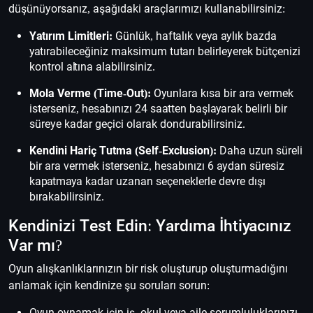
düşünüyorsanız, aşağıdaki araçlarımızı kullanabilirsiniz:
Yatırım Limitleri:
Günlük, haftalık veya aylık bazda
yatırabileceğiniz maksimum tutarı belirleyerek bütçenizi
kontrol altına alabilirsiniz.
Mola Verme (Time-Out):
Oyunlara kısa bir ara vermek
isterseniz, hesabınızı 24 saatten başlayarak belirli bir
süreye kadar geçici olarak dondurabilirsiniz.
Kendini Hariç Tutma (Self-Exclusion):
Daha uzun süreli
bir ara vermek isterseniz, hesabınızı 6 aydan süresiz
kapatmaya kadar uzanan seçeneklerle devre dışı
bırakabilirsiniz.
Kendinizi Test Edin: Yardıma İhtiyacınız
Var mı?
Oyun alışkanlıklarınızın bir risk oluşturup oluşturmadığını
anlamak için kendinize şu soruları sorun:
Oyun oynamak için iş, okul veya aile sorumluluklarınızı