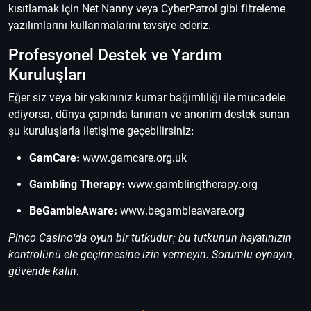
kısıtlamak için Net Nanny veya CyberPatrol gibi filtreleme
yazılımlarını kullanmalarını tavsiye ederiz.
Profesyonel Destek ve Yardım
Kuruluşları
Eğer siz veya bir yakınınız kumar bağımlılığı ile mücadele
ediyorsa, dünya çapında tanınan ve anonim destek sunan
şu kuruluşlarla iletişime geçebilirsiniz:
GamCare:
www.gamcare.org.uk
Gambling Therapy:
www.gamblingtherapy.org
BeGambleAware:
www.begambleaware.org
Pinco Casino'da oyun bir tutkudur; bu tutkunun hayatınızın
kontrolünü ele geçirmesine izin vermeyin. Sorumlu oynayın,
güvende kalın.